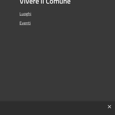
Vivere il Comune
Luoghi
Eventi
×