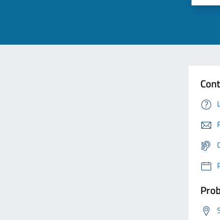
Cont
Prob