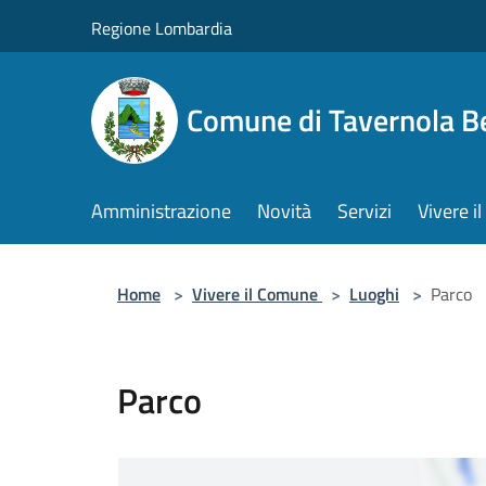
Salta al contenuto principale
Regione Lombardia
Comune di Tavernola 
Amministrazione
Novità
Servizi
Vivere 
Home
>
Vivere il Comune
>
Luoghi
>
Parco
Parco