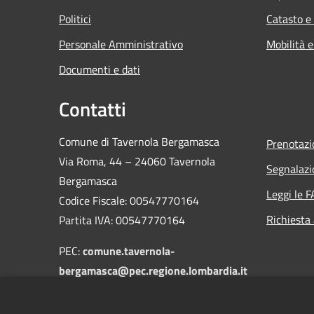
Politici
Catasto e
Personale Amministrativo
Mobilità e
Documenti e dati
Contatti
Comune di Tavernola Bergamasca
Prenotaz
Via Roma, 44 – 24060 Tavernola
Segnalazi
Bergamasca
Leggi le 
Codice Fiscale: 00547770164
Richiesta
Partita IVA: 00547770164
PEC:
comune.tavernola-
bergamasca@pec.regione.lombardia.it
Centralino Unico: 035/931004