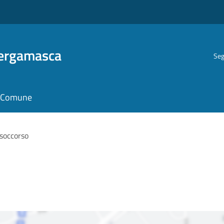
Bergamasca
Seg
il Comune
soccorso