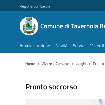
Salta al contenuto principale
Regione Lombardia
Comune di Tavernola 
Amministrazione
Novità
Servizi
Vivere 
Home
>
Vivere il Comune
>
Luoghi
>
Pronto 
Pronto soccorso