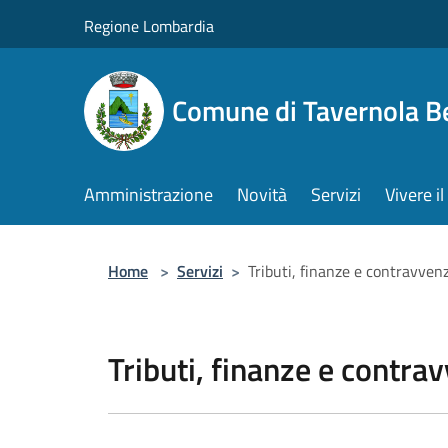
Salta al contenuto principale
Regione Lombardia
Comune di Tavernola 
Amministrazione
Novità
Servizi
Vivere 
Home
>
Servizi
>
Tributi, finanze e contravven
Tributi, finanze e contra