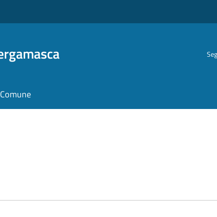
Bergamasca
Seg
il Comune