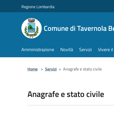
Salta al contenuto principale
Regione Lombardia
Comune di Tavernola 
Amministrazione
Novità
Servizi
Vivere 
Home
>
Servizi
>
Anagrafe e stato civile
Anagrafe e stato civile