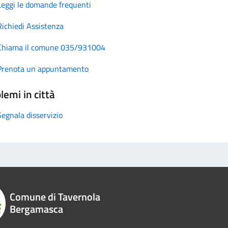
Leggi le domande frequenti
Richiedi Assistenza
Chiama il comune 035/931004
Prenota un appuntamento
lemi in città
Segnala disservizio
Comune di Tavernola
Bergamasca