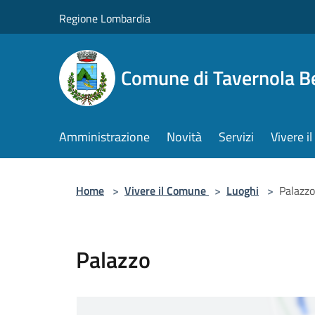
Salta al contenuto principale
Regione Lombardia
Comune di Tavernola 
Amministrazione
Novità
Servizi
Vivere 
Home
>
Vivere il Comune
>
Luoghi
>
Palazzo
Palazzo