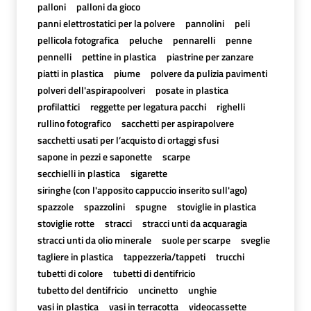
palloni
palloni da gioco
panni elettrostatici per la polvere
pannolini
peli
pellicola fotografica
peluche
pennarelli
penne
pennelli
pettine in plastica
piastrine per zanzare
piatti in plastica
piume
polvere da pulizia pavimenti
polveri dell'aspirapoolveri
posate in plastica
profilattici
reggette per legatura pacchi
righelli
rullino fotografico
sacchetti per aspirapolvere
sacchetti usati per l’acquisto di ortaggi sfusi
sapone in pezzi e saponette
scarpe
secchielli in plastica
sigarette
siringhe (con l'apposito cappuccio inserito sull'ago)
spazzole
spazzolini
spugne
stoviglie in plastica
stoviglie rotte
stracci
stracci unti da acquaragia
stracci unti da olio minerale
suole per scarpe
sveglie
tagliere in plastica
tappezzeria/tappeti
trucchi
tubetti di colore
tubetti di dentifricio
tubetto del dentifricio
uncinetto
unghie
vasi in plastica
vasi in terracotta
videocassette