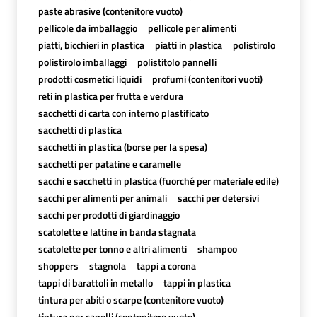
paste abrasive (contenitore vuoto)
pellicole da imballaggio
pellicole per alimenti
piatti, bicchieri in plastica
piatti in plastica
polistirolo
polistirolo imballaggi
polistitolo pannelli
prodotti cosmetici liquidi
profumi (contenitori vuoti)
reti in plastica per frutta e verdura
sacchetti di carta con interno plastificato
sacchetti di plastica
sacchetti in plastica (borse per la spesa)
sacchetti per patatine e caramelle
sacchi e sacchetti in plastica (fuorché per materiale edile)
sacchi per alimenti per animali
sacchi per detersivi
sacchi per prodotti di giardinaggio
scatolette e lattine in banda stagnata
scatolette per tonno e altri alimenti
shampoo
shoppers
stagnola
tappi a corona
tappi di barattoli in metallo
tappi in plastica
tintura per abiti o scarpe (contenitore vuoto)
tintura per capelli (contenitore vuoto)