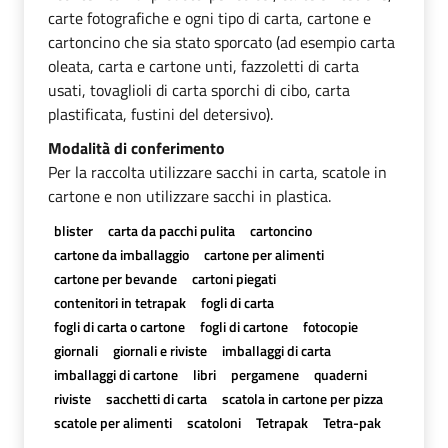
carte fotografiche e ogni tipo di carta, cartone e
cartoncino che sia stato sporcato (ad esempio carta
oleata, carta e cartone unti, fazzoletti di carta
usati, tovaglioli di carta sporchi di cibo, carta
plastificata, fustini del detersivo).
Modalità di conferimento
Per la raccolta utilizzare sacchi in carta, scatole in
cartone e non utilizzare sacchi in plastica.
blister
carta da pacchi pulita
cartoncino
cartone da imballaggio
cartone per alimenti
cartone per bevande
cartoni piegati
contenitori in tetrapak
fogli di carta
fogli di carta o cartone
fogli di cartone
fotocopie
giornali
giornali e riviste
imballaggi di carta
imballaggi di cartone
libri
pergamene
quaderni
riviste
sacchetti di carta
scatola in cartone per pizza
scatole per alimenti
scatoloni
Tetrapak
Tetra-pak