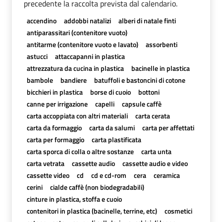
precedente la raccolta prevista dal calendario.
accendino
addobbi natalizi
alberi di natale finti
antiparassitari (contenitore vuoto)
antitarme (contenitore vuoto e lavato)
assorbenti
astucci
attaccapanni in plastica
attrezzatura da cucina in plastica
bacinelle in plastica
bambole
bandiere
batuffoli e bastoncini di cotone
bicchieri in plastica
borse di cuoio
bottoni
canne per irrigazione
capelli
capsule caffè
carta accoppiata con altri materiali
carta cerata
carta da formaggio
carta da salumi
carta per affettati
carta per formaggio
carta plastificata
carta sporca di colla o altre sostanze
carta unta
carta vetrata
cassette audio
cassette audio e video
cassette video
cd
cd e cd-rom
cera
ceramica
cerini
cialde caffè (non biodegradabili)
cinture in plastica, stoffa e cuoio
contenitori in plastica (bacinelle, terrine, etc)
cosmetici