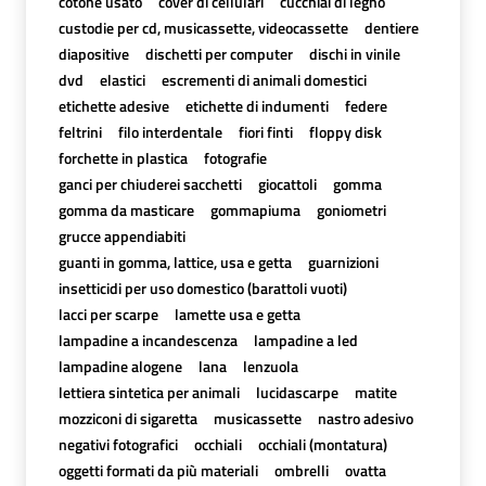
cotone usato
cover di cellulari
cucchiai di legno
custodie per cd, musicassette, videocassette
dentiere
diapositive
dischetti per computer
dischi in vinile
dvd
elastici
escrementi di animali domestici
etichette adesive
etichette di indumenti
federe
feltrini
filo interdentale
fiori finti
floppy disk
forchette in plastica
fotografie
ganci per chiuderei sacchetti
giocattoli
gomma
gomma da masticare
gommapiuma
goniometri
grucce appendiabiti
guanti in gomma, lattice, usa e getta
guarnizioni
insetticidi per uso domestico (barattoli vuoti)
lacci per scarpe
lamette usa e getta
lampadine a incandescenza
lampadine a led
lampadine alogene
lana
lenzuola
lettiera sintetica per animali
lucidascarpe
matite
mozziconi di sigaretta
musicassette
nastro adesivo
negativi fotografici
occhiali
occhiali (montatura)
oggetti formati da più materiali
ombrelli
ovatta