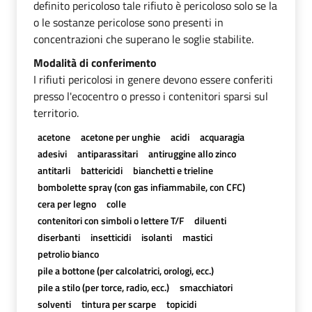
definito pericoloso tale rifiuto è pericoloso solo se la
o le sostanze pericolose sono presenti in
concentrazioni che superano le soglie stabilite.
Modalità di conferimento
I rifiuti pericolosi in genere devono essere conferiti
presso l'ecocentro o presso i contenitori sparsi sul
territorio.
acetone
acetone per unghie
acidi
acquaragia
adesivi
antiparassitari
antiruggine allo zinco
antitarli
battericidi
bianchetti e trieline
bombolette spray (con gas infiammabile, con CFC)
cera per legno
colle
contenitori con simboli o lettere T/F
diluenti
diserbanti
insetticidi
isolanti
mastici
petrolio bianco
pile a bottone (per calcolatrici, orologi, ecc.)
pile a stilo (per torce, radio, ecc.)
smacchiatori
solventi
tintura per scarpe
topicidi