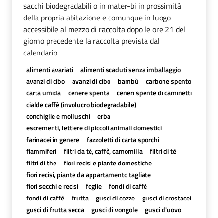
sacchi biodegradabili o in mater-bi in prossimità
della propria abitazione e comunque in luogo
accessibile al mezzo di raccolta dopo le ore 21 del
giorno precedente la raccolta prevista dal
calendario.
alimenti avariati
alimenti scaduti senza imballaggio
avanzi di cibo
avanzi di cibo
bambù
carbone spento
carta umida
cenere spenta
ceneri spente di caminetti
cialde caffè (involucro biodegradabile)
conchiglie e molluschi
erba
escrementi, lettiere di piccoli animali domestici
farinacei in genere
fazzoletti di carta sporchi
fiammiferi
filtri da tè, caffè, camomilla
filtri di tè
filtri di the
fiori recisi e piante domestiche
fiori recisi, piante da appartamento tagliate
fiori secchi e recisi
foglie
fondi di caffè
fondi di caffè
frutta
gusci di cozze
gusci di crostacei
gusci di frutta secca
gusci di vongole
gusci d'uovo