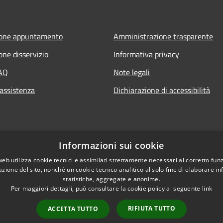
ione appuntamento
Amministrazione trasparente
one disservizio
Informativa privacy
FAQ
Note legali
 assistenza
Dichiarazione di accessibilità
Informazioni sui cookie
web utilizza cookie tecnici e assimilati strettamente necessari al corretto fu
azione del sito, nonché un cookie tecnico analitico al solo fine di elaborare i
statistiche, aggregate e anonime.
Per maggiori dettagli, può consultare la cookie policy al seguente
link
RIFIUTA TUTTO
ACCETTA TUTTO
l sito
Copyright © 2026 • Comune di T