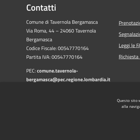
Contatti
Comune di Tavernola Bergamasca
Prenotaz
Via Roma, 44 – 24060 Tavernola
Segnalazi
Bergamasca
Leggi le 
Codice Fiscale: 00547770164
Richiesta
Partita IVA: 00547770164
PEC:
comune.tavernola-
bergamasca@pec.regione.lombardia.it
Centralino Unico: 035/931004
Questo sito 
alla navig
RSS
Accessibilità
Privacy
Cookie
Mappa de