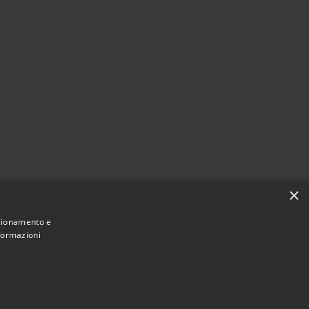
×
nzionamento e
nformazioni
Municipium
Accesso
avernola Bergamasca • Powered by
•