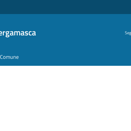
Bergamasca
Seg
il Comune