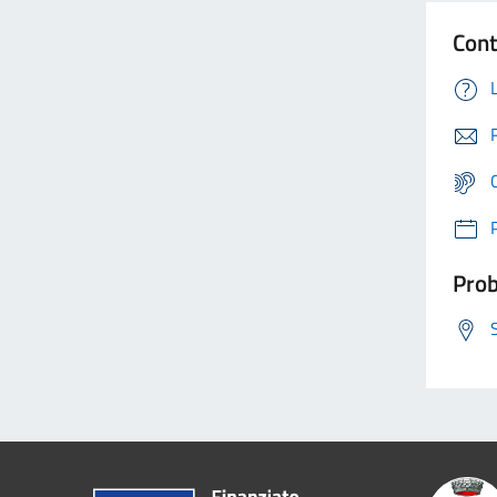
Cont
Prob