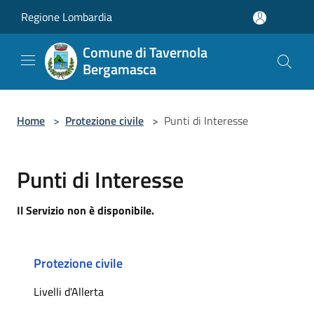
Salta al contenuto principale
Regione Lombardia
Comune di Tavernola
Bergamasca
Home
>
Protezione civile
>
Punti di Interesse
Punti di Interesse
Il Servizio non è disponibile.
Protezione civile
Livelli d'Allerta