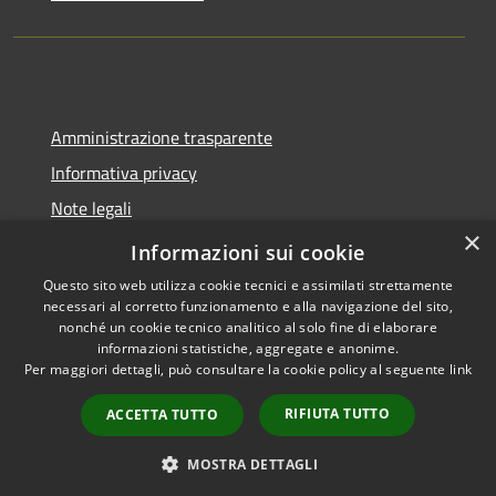
Amministrazione trasparente
Informativa privacy
Note legali
×
Dichiarazione di accessibilità
Informazioni sui cookie
Questo sito web utilizza cookie tecnici e assimilati strettamente
necessari al corretto funzionamento e alla navigazione del sito,
nonché un cookie tecnico analitico al solo fine di elaborare
informazioni statistiche, aggregate e anonime.
RSS
Copyright © 2026 • Comune di
Per maggiori dettagli, può consultare la cookie policy al seguente
link
Accessibilità
Tavernola Bergamasca •
Privacy
Municipium
Powered by
•
RIFIUTA TUTTO
ACCETTA TUTTO
Cookie
Accesso redazione
Mappa del sito
MOSTRA DETTAGLI