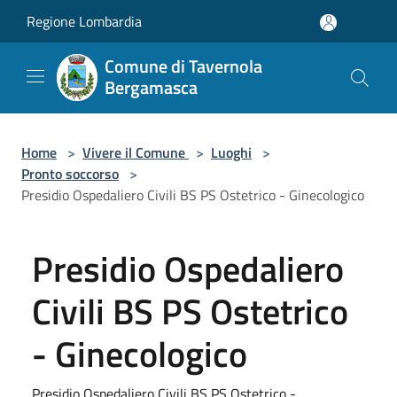
Salta al contenuto principale
Regione Lombardia
Comune di Tavernola
Bergamasca
Home
>
Vivere il Comune
>
Luoghi
>
Pronto soccorso
>
Presidio Ospedaliero Civili BS PS Ostetrico - Ginecologico
Presidio Ospedaliero
Civili BS PS Ostetrico
- Ginecologico
Presidio Ospedaliero Civili BS PS Ostetrico -