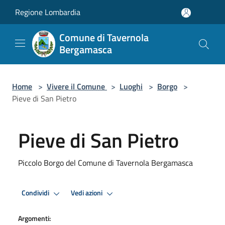
Salta al contenuto principale
Regione Lombardia
Comune di Tavernola
Bergamasca
Home
>
Vivere il Comune
>
Luoghi
>
Borgo
>
Pieve di San Pietro
Pieve di San Pietro
Piccolo Borgo del Comune di Tavernola Bergamasca
Condividi
Vedi azioni
Argomenti: