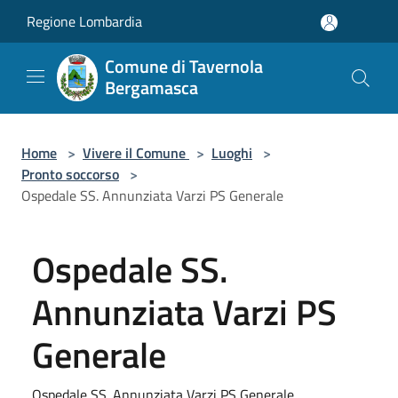
Salta al contenuto principale
Regione Lombardia
Comune di Tavernola
Bergamasca
Home
>
Vivere il Comune
>
Luoghi
>
Pronto soccorso
>
Ospedale SS. Annunziata Varzi PS Generale
Ospedale SS.
Annunziata Varzi PS
Generale
Ospedale SS. Annunziata Varzi PS Generale