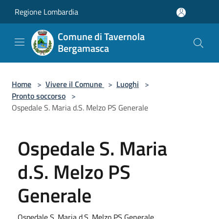
Salta al contenuto principale
Regione Lombardia
Comune di Tavernola
Bergamasca
Home
>
Vivere il Comune
>
Luoghi
>
Pronto soccorso
>
Ospedale S. Maria d.S. Melzo PS Generale
Ospedale S. Maria
d.S. Melzo PS
Generale
Ospedale S. Maria d.S. Melzo PS Generale