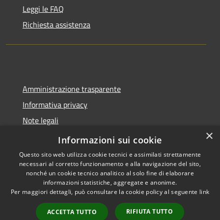
Leggi le FAQ
Richiesta assistenza
Amministrazione trasparente
Informativa privacy
Note legali
×
Dichiarazione di accessibilità
Informazioni sui cookie
Questo sito web utilizza cookie tecnici e assimilati strettamente
necessari al corretto funzionamento e alla navigazione del sito,
nonché un cookie tecnico analitico al solo fine di elaborare
informazioni statistiche, aggregate e anonime.
RSS
Copyright © 2026 • Comune di
Per maggiori dettagli, può consultare la cookie policy al seguente
link
Accessibilità
Tavernola Bergamasca •
Privacy
Municipium
Powered by
•
RIFIUTA TUTTO
ACCETTA TUTTO