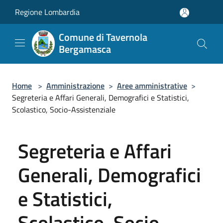
Salta al contenuto principale
Regione Lombardia
Comune di Tavernola
Bergamasca
Home
>
Amministrazione
>
Aree amministrative
>
Segreteria e Affari Generali, Demografici e Statistici,
Scolastico, Socio-Assistenziale
Segreteria e Affari
Generali, Demografici
e Statistici,
Scolastico, Socio-