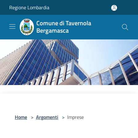
Salta al contenuto principale
Regione Lombardia
Comune di Tavernola
Bergamasca
Home
>
Argomenti
>
Imprese