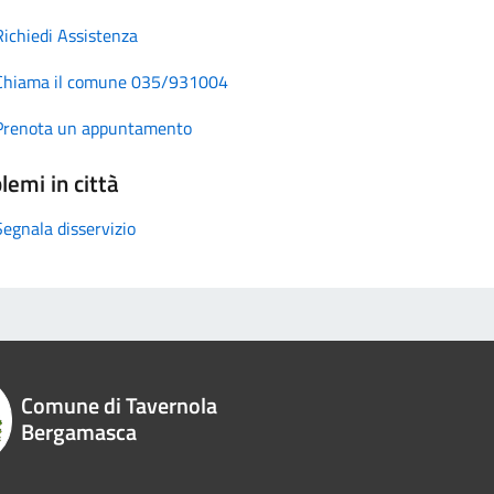
Richiedi Assistenza
Chiama il comune 035/931004
Prenota un appuntamento
lemi in città
Segnala disservizio
Comune di Tavernola
Bergamasca