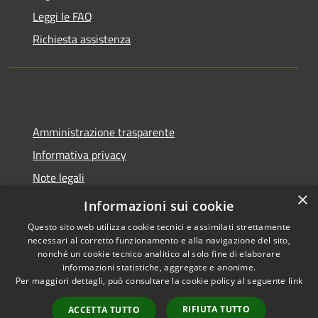
Leggi le FAQ
Richiesta assistenza
Amministrazione trasparente
Informativa privacy
Note legali
×
Dichiarazione di accessibilità
Informazioni sui cookie
Questo sito web utilizza cookie tecnici e assimilati strettamente
necessari al corretto funzionamento e alla navigazione del sito,
nonché un cookie tecnico analitico al solo fine di elaborare
informazioni statistiche, aggregate e anonime.
RSS
Copyright © 2026 • Comune di
Per maggiori dettagli, può consultare la cookie policy al seguente
link
Accessibilità
Tavernola Bergamasca •
Privacy
Municipium
Powered by
•
RIFIUTA TUTTO
ACCETTA TUTTO