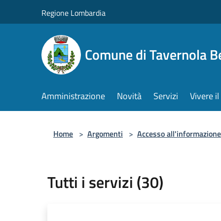
Salta al contenuto principale
Regione Lombardia
Comune di Tavernola 
Amministrazione
Novità
Servizi
Vivere 
Home
>
Argomenti
>
Accesso all'informazione
Tutti i servizi (30)