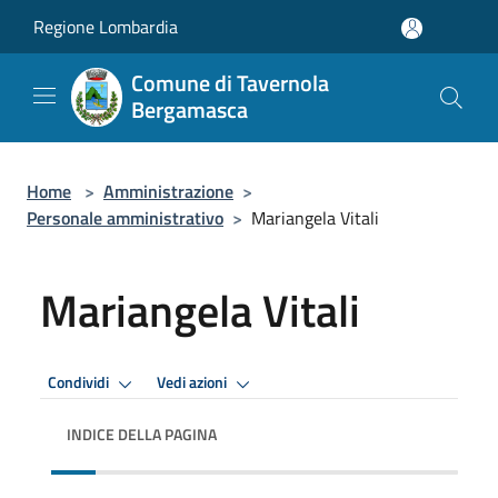
Salta al contenuto principale
Regione Lombardia
Comune di Tavernola
Bergamasca
Home
>
Amministrazione
>
Personale amministrativo
>
Mariangela Vitali
Mariangela Vitali
Condividi
Vedi azioni
INDICE DELLA PAGINA