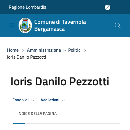
Salta al contenuto principale
Regione Lombardia
Comune di Tavernola
Bergamasca
Home
>
Amministrazione
>
Politici
>
Ioris Danilo Pezzotti
Ioris Danilo Pezzotti
Condividi
Vedi azioni
INDICE DELLA PAGINA