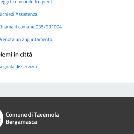
Leggi le domande frequenti
Richiedi Assistenza
Chiama il comune 035/931004
Prenota un appuntamento
lemi in città
Segnala disservizio
Comune di Tavernola
Bergamasca