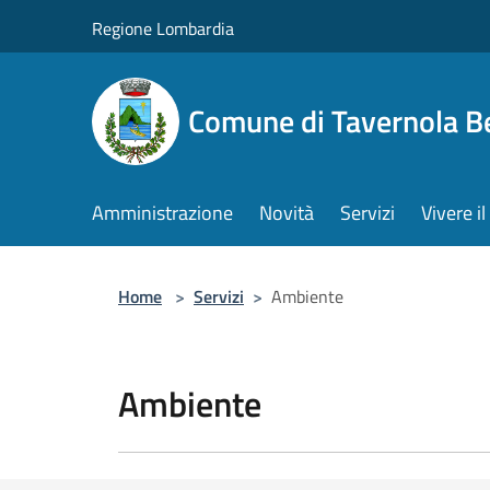
Salta al contenuto principale
Regione Lombardia
Comune di Tavernola 
Amministrazione
Novità
Servizi
Vivere 
Home
>
Servizi
>
Ambiente
Ambiente