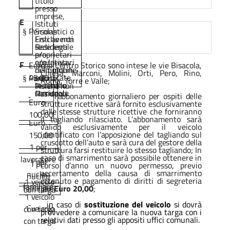
titolo
presso
imprese,
E
Istituti
Persone
Scolastici o
§
Fisiche non
Enti
aventi
Residenti
sede legale
proprietari
e/o
e/o locatari
operativa
F
Euro
con Centro Storico sono intese le vie Bisacola,
-
di immobili
nel Comune
Chiesa, Marconi, Molini, Orti, Pero, Rino,
45,00
sul
ed ubicate
Persone
§
Roma, Torre e Valle;
territorio
in centro
Fisiche
non
comunale
storico.
Residenti
l’abbonamento
giornaliero
per
ospiti
delle
-
Euro
strutture
ricettive
sarà
fornito
esclusivamente
dalle
stesse
strutture
ricettive che forniranno
100,00
il tagliando rilasciato. L’abbonamento sarà
Euro
valido esclusivamente per il veicolo
identificato
con
l’apposizione
del
tagliando
sul
150,00
cruscotto
dell’auto
e
sarà
cura
del
gestore
della
1
per
struttura
farsi
restituire lo stesso tagliando; In
caso di smarrimento sarà possibile ottenere in
lavoratore
1
per
1
per
corso d’anno un nuovo permesso,
previo
accertamento
della
causa
di
smarrimento
nucleo
nucleo
ottenuto
e
pagamento
di
diritti
di
segreteria
1 veicolo
familiare
familiare
per
Euro 20,00
;
con targa
1
v
eicolo
in caso di
sostituzione del veicolo
si dovrà
-
1
v
eicolo
con
targa
provvedere a comunicare la nuova targa con i
relativi dati presso gli appositi uffici comunali.
con
targa