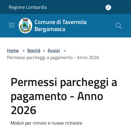
Salta al contenuto principale
Regione Lombardia
Comune di Tavernola
Bergamasca
Home
>
Novità
>
Avvisi
>
Permessi parcheggi a pagamento - Anno 2026
Permessi parcheggi a
pagamento - Anno
2026
Moduli per rinnovi e nuove richieste