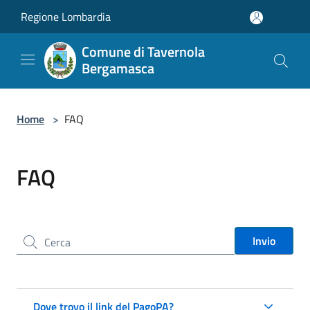
Salta al contenuto principale
Regione Lombardia
Comune di Tavernola
Bergamasca
Home
>
FAQ
FAQ
Cerca nel sito
Invio
Dove trovo il link del PagoPA?