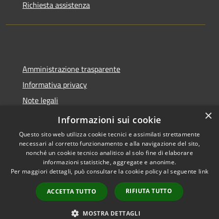
Richiesta assistenza
Amministrazione trasparente
Informativa privacy
Note legali
×
Dichiarazione di accessibilità
Informazioni sui cookie
Questo sito web utilizza cookie tecnici e assimilati strettamente
necessari al corretto funzionamento e alla navigazione del sito,
nonché un cookie tecnico analitico al solo fine di elaborare
informazioni statistiche, aggregate e anonime.
RSS
Copyright © 2026 • Comune di
Per maggiori dettagli, può consultare la cookie policy al seguente
link
Accessibilità
Tavernola Bergamasca •
Privacy
Municipium
Powered by
•
RIFIUTA TUTTO
ACCETTA TUTTO
Cookie
Accesso redazione
Mappa del sito
MOSTRA DETTAGLI